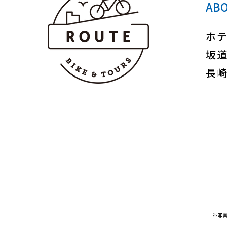
ABO
ホ
坂道
長
※写