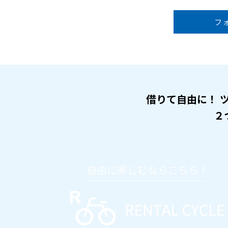
フ
借りて自由に！ 
２
自由に楽しむならこちら！