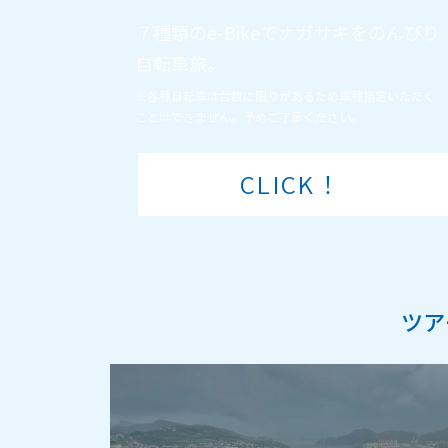
７種類のe-Bikeでナガサキをのんびり
自転車旅。
※各種自転車は台数に限りがあるため車種指定いただく
ことはできません。予めご了承ください。
CLICK！
ツア