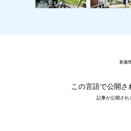
新着
この言語で公開さ
記事が公開され